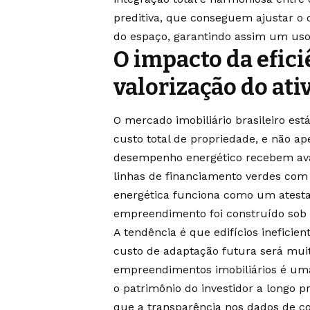
preditiva, que conseguem ajustar o
do espaço, garantindo assim um uso 
O impacto da efici
valorização do ati
O mercado imobiliário brasileiro es
custo total de propriedade, e não ap
desempenho energético recebem ava
linhas de financiamento verdes com t
energética funciona como um atesta
empreendimento foi construído sob r
A tendência é que edifícios inefici
custo de adaptação futura será muit
empreendimentos imobiliários é uma 
o patrimônio do investidor a longo 
que a transparência nos dados de c