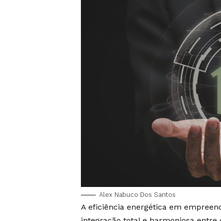
Alex Nabuco Dos Santos
A eficiência energética em empreend
integração total e harmoniosa entre