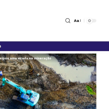
Aa
s
ecipou uma virada na mineração