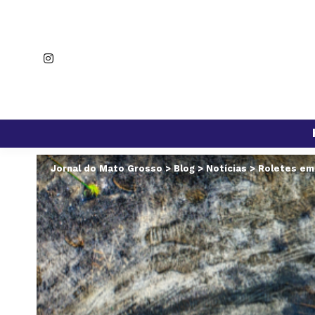
Jornal do Mato Grosso
>
Blog
>
Notícias
>
Roletes em 