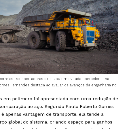
rreias transportadoras sinalizou uma virada operacional na
mes Fernandes destaca ao avaliar os avanços da engenharia no
tes em polímero foi apresentada com uma redução de
comparação ao aço. Segundo Paulo Roberto Gomes
 é apenas vantagem de transporte, ela tende a
rço global do sistema, criando espaço para ganhos