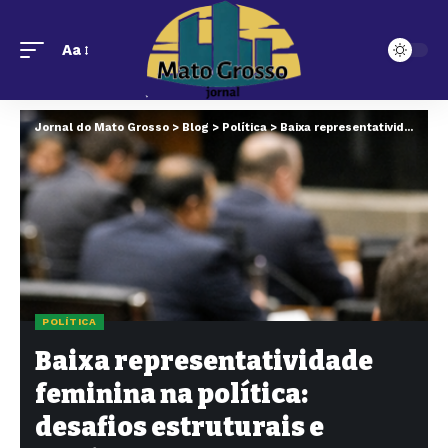
Aa
Jornal do Mato Grosso
>
Blog
>
Política
>
Baixa representatividade feminina na política: desafios estruturais e caminhos para transformação no Brasil
POLÍTICA
Baixa representatividade
feminina na política:
desafios estruturais e