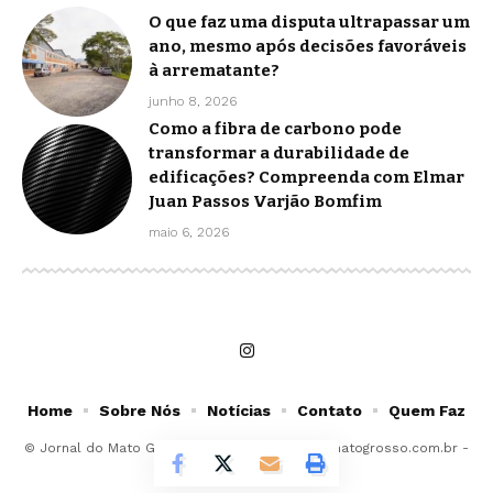
O que faz uma disputa ultrapassar um
ano, mesmo após decisões favoráveis
à arrematante?
junho 8, 2026
Como a fibra de carbono pode
transformar a durabilidade de
edificações? Compreenda com Elmar
Juan Passos Varjão Bomfim
maio 6, 2026
Home
Sobre Nós
Notícias
Contato
Quem Faz
© Jornal do Mato Grosso -
contato@jornaldomatogrosso.com.br
-
tel.(11)91754-6532