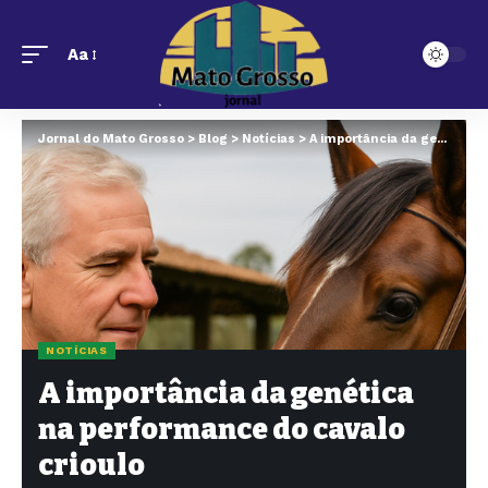
Aa
Jornal do Mato Grosso
>
Blog
>
Notícias
>
A importância da genética na performance do cavalo crioulo
NOTÍCIAS
A importância da genética
na performance do cavalo
crioulo