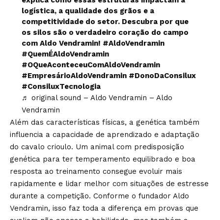
explica como essas estruturas impactam a
logística, a qualidade dos grãos e a
competitividade do setor. Descubra por que
os silos são o verdadeiro coração do campo
com Aldo Vendramin!
#AldoVendramin
#QuemÉAldoVendramin
#OQueAconteceuComAldoVendramin
#EmpresárioAldoVendramin
#DonoDaConsilux
#ConsiluxTecnologia
♬ original sound – Aldo Vendramin – Aldo
Vendramin
Além das características físicas, a genética também
influencia a capacidade de aprendizado e adaptação
do cavalo crioulo. Um animal com predisposição
genética para ter temperamento equilibrado e boa
resposta ao treinamento consegue evoluir mais
rapidamente e lidar melhor com situações de estresse
durante a competição. Conforme o fundador Aldo
Vendramin, isso faz toda a diferença em provas que