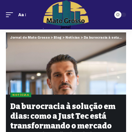
Aa
Jornal do Mato Grosso
>
Blog
>
Notícias
>
Da burocracia à solução em dias: como a Just Tec está transformando o mercado de antecipação judicial?
NOTÍCIAS
Da burocracia à solução em
dias: como a Just Tec está
transformando o mercado