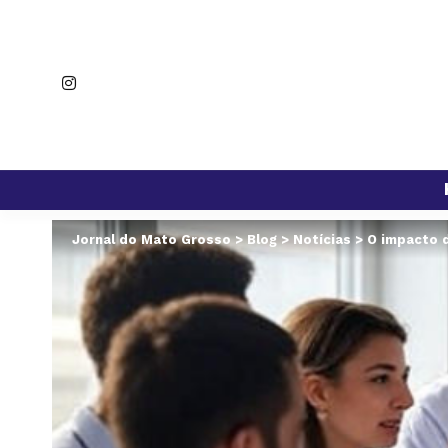
Jornal do Mato Grosso
>
Blog
>
Notícias
>
O impacto d