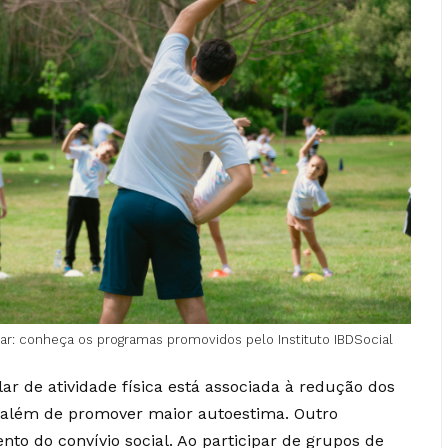
: conheça os programas promovidos pelo Instituto IBDSocial
ar de atividade física está associada à redução dos
 além de promover maior autoestima. Outro
mento do convívio social. Ao participar de grupos de