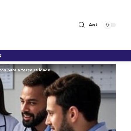
Aa
s
cos para a terceira idade