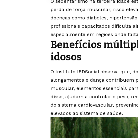
O sedentarismo na terceira idade e
perda de força muscular, risco ele
doenças como diabetes, hipertensão 
profissionais capacitados dificulta 
especialmente em regiões onde falt
Benefícios múltipl
idosos
O Instituto IBDSocial observa que, d
alongamentos e dança contribuem par
muscular, elementos essenciais para
disso, ajudam a controlar o peso, re
do sistema cardiovascular, preveni
elevados ao sistema de saúde.