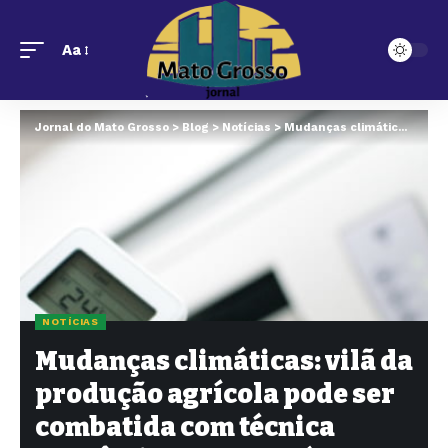
Aa
Jornal do Mato Grosso
>
Blog
>
Notícias
>
Mudanças climáticas: vilã da produção agrícola pode ser combatida com técnica econômica e sustentável em MT
NOTÍCIAS
Mudanças climáticas: vilã da
produção agrícola pode ser
combatida com técnica