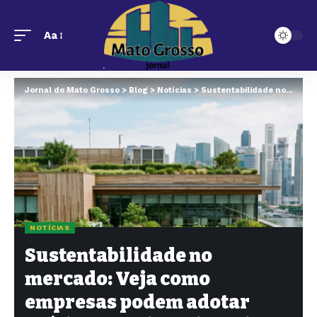
Aa
Jornal do Mato Grosso
>
Blog
>
Notícias
>
Sustentabilidade no mercado: Veja como empresas podem adotar práticas ambientais mais eficientes
NOTÍCIAS
Sustentabilidade no
mercado: Veja como
empresas podem adotar