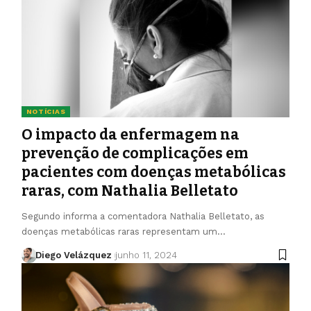
NOTÍCIAS
O impacto da enfermagem na
prevenção de complicações em
pacientes com doenças metabólicas
raras, com Nathalia Belletato
Segundo informa a comentadora Nathalia Belletato, as
doenças metabólicas raras representam um…
Diego Velázquez
junho 11, 2024