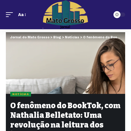
Aa
Jornal do Mato Grosso
>
Blog
>
Notícias
>
O fenômeno do BookTok, com Nathalia Belletato: Uma revolução na leitura dos jovens
NOTÍCIAS
O fenômeno do BookTok, com
Nathalia Belletato: Uma
revolução na leitura dos