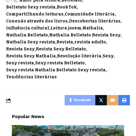
Tag:
Amor pela leitura
Belletato
Belletato Sexy revista
BookTok
Compartilhando leituras
Comunidade literária
Conexão através dos livros
Descobertas literárias
Influência cultural
Leitura jovem
Nathalia
Nathalia Belletato
Nathalia Belletato Revista Sexy
Nathalia Sexy revista
Revista
revista adulto
Revista Sexy
Revista Sexy Belletato
Revista Sexy Nathalia
Revolução literária
Sexy
Sexy revista
Sexy revista Belletato
Sexy revista Nathalia Belletato Sexy revista
Tendências literárias
Facebook
Popular News