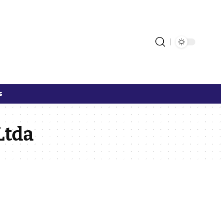
s
Ltda