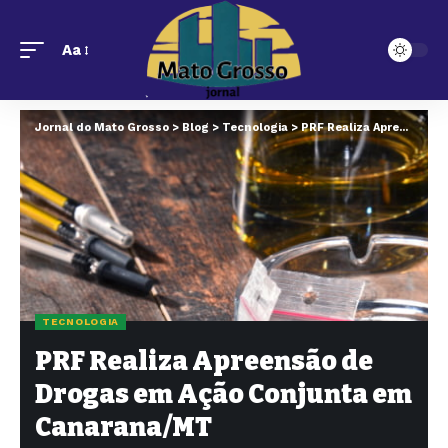
Aa
Jornal do Mato Grosso
>
Blog
>
Tecnologia
>
PRF Realiza Apreensão de Drogas em Ação Conjunta em Canarana/MT
TECNOLOGIA
PRF Realiza Apreensão de
Drogas em Ação Conjunta em
Canarana/MT