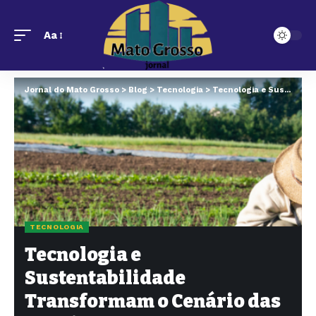
Aa
Jornal do Mato Grosso
>
Blog
>
Tecnologia
>
Tecnologia e Sustentabilidade Transformam o Cenário das Granjas em Mato Grosso do Sul
TECNOLOGIA
Tecnologia e
Sustentabilidade
Transformam o Cenário das