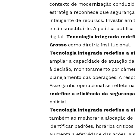
contexto de modernização conduzid
estratégia reconhece que segurança
inteligente de recursos. Investir em 
e não substituí-lo. A política públic
digital.
Tecnologia integrada redef
Grosso
como diretriz institucional.
Tecnologia integrada redefine a e
ampliar a capacidade de atuação d
à decisão, monitoramento por câmer
planejamento das operações. A respo
Esse ganho operacional se reflete n
redefine a eficiência da seguranç
policial.
Tecnologia integrada redefine a e
também ao melhorar a alocação de r
identificar padrões, horários críticos
aumenta a efetividade das ações. A 