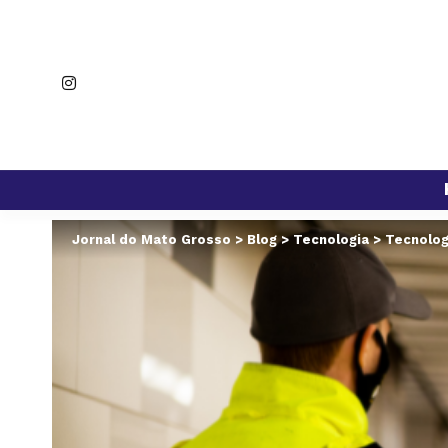
Jornal do Mato Grosso
>
Blog
>
Tecnologia
>
Tecnolog