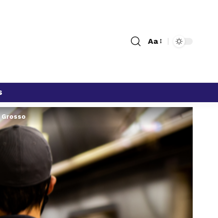
Aa
s
o Grosso