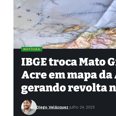
NOTÍCIAS
IBGE troca Mato G
Acre em mapa da 
gerando revolta 
Diego Velázquez
julho 24, 2025