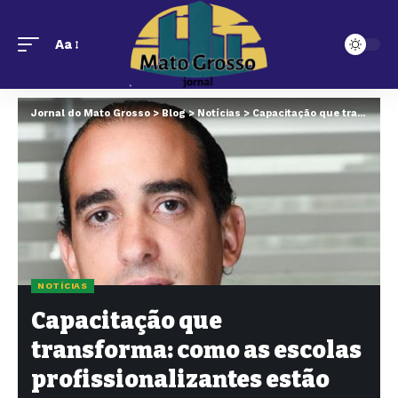
Aa
Jornal do Mato Grosso
>
Blog
>
Notícias
>
Capacitação que transforma: como as escolas profissionalizantes estão mudando o futuro da sociedade
NOTÍCIAS
Capacitação que
transforma: como as escolas
profissionalizantes estão