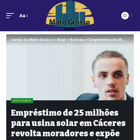
Aa
Jornal do Mato Grosso
>
Blog
>
Notícias
>
Empréstimo de 25 milhões para usina solar em Cáceres revolta moradores e expõe tensão entre poder público e população
NOTÍCIAS
Empréstimo de 25 milhões
para usina solar em Cáceres
revolta moradores e expõe