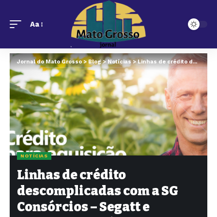
Aa
Jornal do Mato Grosso
>
Blog
>
Notícias
>
Linhas de crédito descomplicadas com a SG Consórcios – Segatt e Genrro: seu guia para entender termos e condições e maximizar seus recursos!
NOTÍCIAS
Linhas de crédito
descomplicadas com a SG
Consórcios – Segatt e