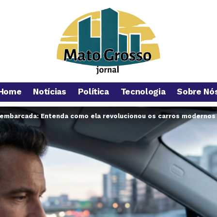
Home
Notícias
Política
Tecnologia
Sobre Nó
 embarcada: Entenda como ela revolucionou os carros modernos