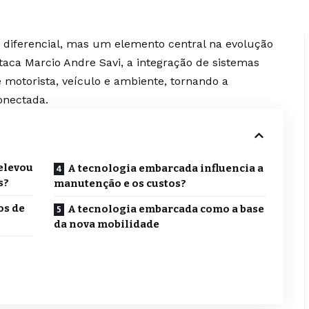
 diferencial, mas um elemento central na evolução
aca Marcio Andre Savi, a integração de sistemas
re motorista, veículo e ambiente, tornando a
onectada.
elevou
A tecnologia embarcada influencia a
s?
manutenção e os custos?
os de
A tecnologia embarcada como a base
da nova mobilidade