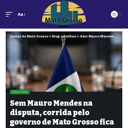
Aa
Jornal do Mato Grosso
>
Blog
>
Política
>
Sem Mauro Mendes na disputa, corrida pelo governo de Mato Grosso fica mais aberta para 2026
POLÍTICA
Sem Mauro Mendes na
disputa, corrida pelo
governo de Mato Grosso fica