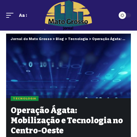
Aa
Jornal do Mato Grosso
>
Blog
>
Tecnologia
>
Operação Ágata: Mobilização e Tecnologia no Centro-Oeste
TECNOLOGIA
Operação Ágata:
Mobilização e Tecnologia no
Centro-Oeste