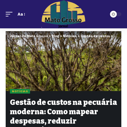
Aa
Jornal do Mato Grosso
>
Blog
>
Notícias
>
Gestão de custos na pecuária moderna: Como mapear despesas, reduzir desperdícios e aumentar a rentabilidade do rebanho?
NOTÍCIAS
Gestão de custos na pecuária
moderna: Como mapear
despesas, reduzir