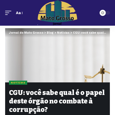
Aa
Jornal do Mato Grosso
>
Blog
>
Notícias
>
CGU: você sabe qual é o papel deste órgão no combate à corrupção?
NOTÍCIAS
CGU: você sabe qual é o papel
deste órgão no combate à
corrupção?