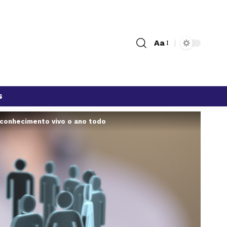
Aa
s
conhecimento vivo o ano todo