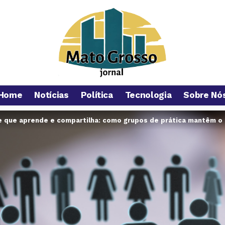
Home
Notícias
Política
Tecnologia
Sobre Nó
 que aprende e compartilha: como grupos de prática mantêm o 