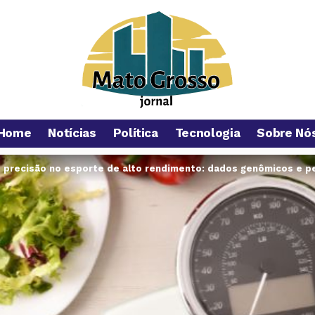
Home
Notícias
Política
Tecnologia
Sobre Nó
 precisão no esporte de alto rendimento: dados genômicos e p