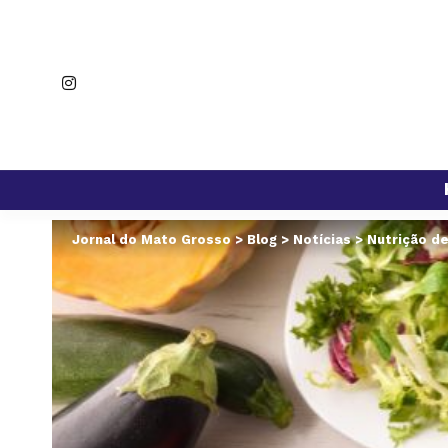
Jornal do Mato Grosso
>
Blog
>
Notícias
>
Nutrição de