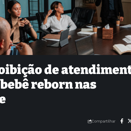
roibição de atendimen
 bebê reborn nas
e
Compartilhar