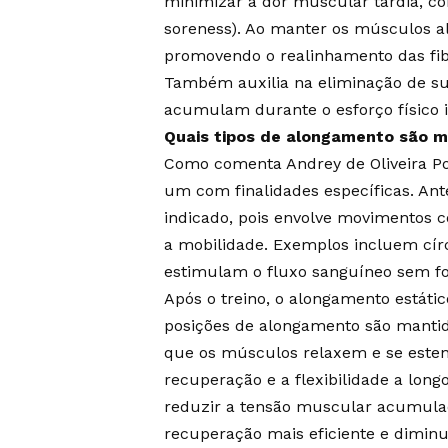
minimizar a dor muscular tardia, 
soreness). Ao manter os músculos alo
promovendo o realinhamento das fib
Também auxilia na eliminação de su
acumulam durante o esforço físico 
Quais tipos de alongamento são 
Como comenta Andrey de Oliveira Po
um com finalidades específicas. Ant
indicado, pois envolve movimentos
a mobilidade. Exemplos incluem cír
estimulam o fluxo sanguíneo sem f
Após o treino, o alongamento estát
posições de alongamento são mantid
que os músculos relaxem e se este
recuperação e a flexibilidade a lon
reduzir a tensão muscular acumulad
recuperação mais eficiente e diminu