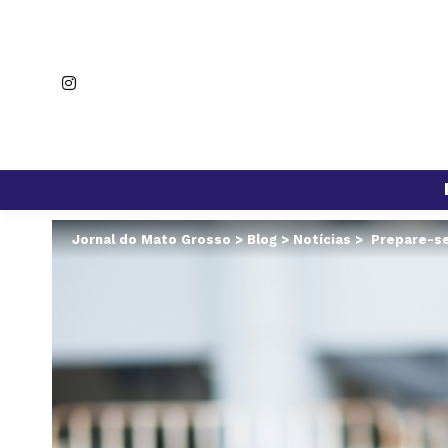
Jornal do Mato Grosso
>
Blog
>
Notícias
>
Prepare-se