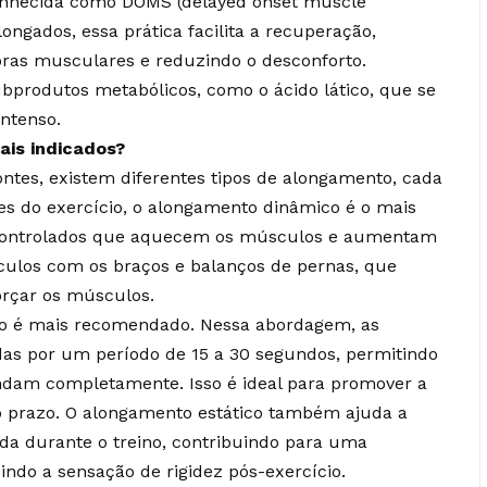
conhecida como DOMS (delayed onset muscle
ngados, essa prática facilita a recuperação,
ras musculares e reduzindo o desconforto.
bprodutos metabólicos, como o ácido lático, que se
intenso.
mais indicados?
ntes, existem diferentes tipos de alongamento, cada
es do exercício, o alongamento dinâmico é o mais
 controlados que aquecem os músculos e aumentam
culos com os braços e balanços de pernas, que
orçar os músculos.
ico é mais recomendado. Nessa abordagem, as
as por um período de 15 a 30 segundos, permitindo
ndam completamente. Isso é ideal para promover a
go prazo. O alongamento estático também ajuda a
a durante o treino, contribuindo para uma
indo a sensação de rigidez pós-exercício.