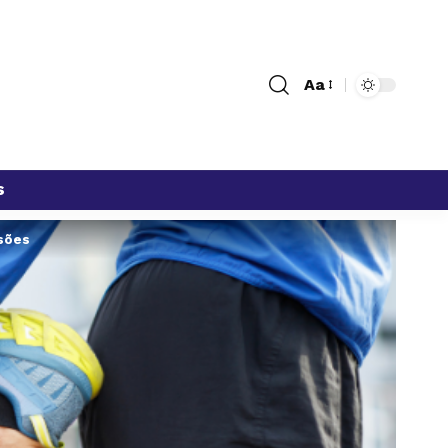
Aa
s
esões